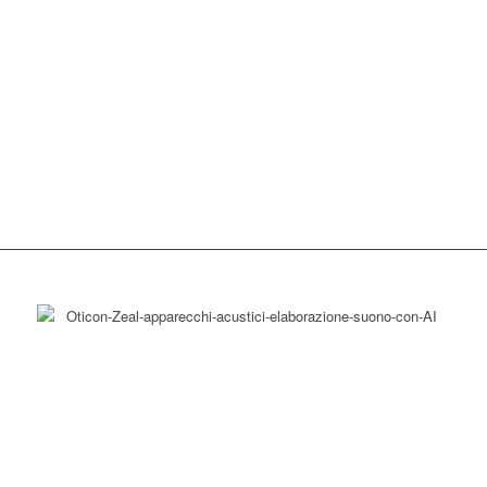
Per accompagnarti nella vita
di tutti i giorni
Oticon Zeal è pronto da indossare, per
iniziare subito a esplorare le sue funzionalità
e per vivere le esperienze sonore
quotidiane in modo più ricco e naturale.
Discreto, come vuoi tu
Il suo design compatto è pensato per
risultare praticamente invisibile,
consentendo di concentrarsi sulle
conversazioni e sull’ambiente circostante.