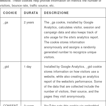
website. These cookies help provide information on metrics the number of
visitors, bounce rate, traffic source, etc.
COOKIE
DURATA
DESCRIZIONE
_ga
2 years
The _ga cookie, installed by Google
Analytics, calculates visitor, session and
campaign data and also keeps track of
site usage for the site's analytics report.
The cookie stores information
anonymously and assigns a randomly
generated number to recognize unique
visitors.
_gid
1 day
Installed by Google Analytics, _gid cookie
stores information on how visitors use a
website, while also creating an analytics
report of the website's performance. Some
of the data that are collected include the
number of visitors, their source, and the
pages they visit anonymously.
CONSENT
2 years
YouTube sets this cookie via embedded