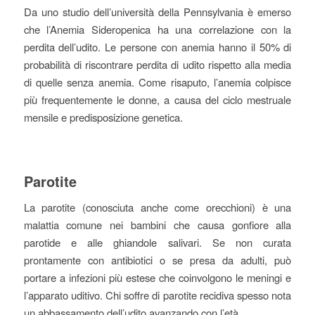
Da uno studio dell’università della Pennsylvania è emerso
che l’Anemia Sideropenica ha una correlazione con la
perdita dell’udito. Le persone con anemia hanno il 50% di
probabilità di riscontrare perdita di udito rispetto alla media
di quelle senza anemia. Come risaputo, l’anemia colpisce
più frequentemente le donne, a causa del ciclo mestruale
mensile e predisposizione genetica.
Parotite
La parotite (conosciuta anche come orecchioni) è una
malattia comune nei bambini che causa gonfiore alla
parotide e alle ghiandole salivari. Se non curata
prontamente con antibiotici o se presa da adulti, può
portare a infezioni più estese che coinvolgono le meningi e
l’apparato uditivo. Chi soffre di parotite recidiva spesso nota
un abbassamento dell’udito avanzando con l’età.