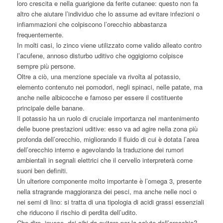
loro crescita e nella guarigione da ferite cutanee: questo non fa
altro che aiutare l’individuo che lo assume ad evitare infezioni o
infiammazioni che colpiscono l’orecchio abbastanza
frequentemente.
In molti casi, lo zinco viene utilizzato come valido alleato contro
l’acufene, annoso disturbo uditivo che oggigiorno colpisce
sempre più persone.
Oltre a ciò, una menzione speciale va rivolta al potassio,
elemento contenuto nei pomodori, negli spinaci, nelle patate, ma
anche nelle albicocche e famoso per essere il costituente
principale delle banane.
Il potassio ha un ruolo di cruciale importanza nel mantenimento
delle buone prestazioni uditive: esso va ad agire nella zona più
profonda dell’orecchio, migliorando il fluido di cui è dotata l’area
dell’orecchio interno e agevolando la traduzione dei rumori
ambientali in segnali elettrici che il cervello interpreterà come
suoni ben definiti.
Un ulteriore componente molto importante è l’omega 3, presente
nella stragrande maggioranza dei pesci, ma anche nelle noci o
nei semi di lino: si tratta di una tipologia di acidi grassi essenziali
che riducono il rischio di perdita dell’udito.
Che dire, invece, dei cibi da evitare per la salute dell’orecchio?