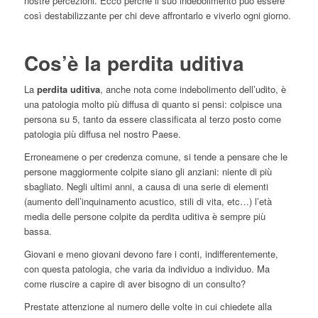
nostre percezioni. Ecco perché il suo indebolimento può essere
così destabilizzante per chi deve affrontarlo e viverlo ogni giorno.
Cos’è la perdita uditiva
La
perdita uditiva
, anche nota come indebolimento dell’udito, è
una patologia molto più diffusa di quanto si pensi: colpisce una
persona su 5, tanto da essere classificata al terzo posto come
patologia più diffusa nel nostro Paese.
Erroneamene o per credenza comune, si tende a pensare che le
persone maggiormente colpite siano gli anziani: niente di più
sbagliato. Negli ultimi anni, a causa di una serie di elementi
(aumento dell’inquinamento acustico, stili di vita, etc…) l’età
media delle persone colpite da perdita uditiva è sempre più
bassa.
Giovani e meno giovani devono fare i conti, indifferentemente,
con questa patologia, che varia da individuo a individuo. Ma
come riuscire a capire di aver bisogno di un consulto?
Prestate attenzione al numero delle volte in cui chiedete alla