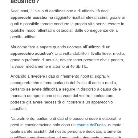
acustico?
Negli anni, il livello di certificazione e di affidabilità degli
apparecchi acustici
ha raggiunto risultati elevatissimi, grazie ai
quali è possibile tornare condurre la propria vita senza essere in
qualche modo rallentati o ostacolati dalle conseguenze della
perdita uditiva.
Ma come fare a sapere quando ricorrere all’utilizzo di un
apparecchio acustico
? Una volta stabilito il livello lieve, medio,
grave o profondo di acusia, dovete tener presente che il parlato,
la voce, mediamente è attorno ai 40 dB HL.
Andando a rivedere i dati di riferimento riportati sopra, vi
accorgerete che stiamo parlando del livello di acusia medio,
pertanto se avete difficoltà a seguire in discorso a causa delle
mancata comprensione della voce del vostro interlocutore,
potreste già avere necessità di ricorrere a un apparecchio
acustico.
Naturalmente, parliamo di dati che possono essere elaborati e
presi in considerazione solo dopo un
esame dell’udito
, durante il
quale sarete assistiti dal nostro personale dedicato, altamente
qualificato per rispondere ad ogni vostra domanda o necessità.